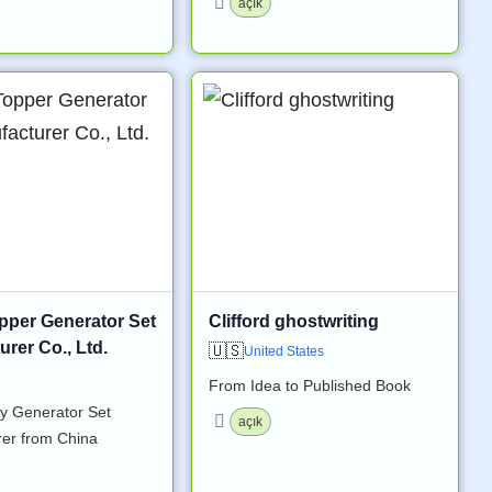
açık
pper Generator Set
Clifford ghostwriting
rer Co., Ltd.
🇺🇸
United States
From Idea to Published Book
ty Generator Set
açık
er from China