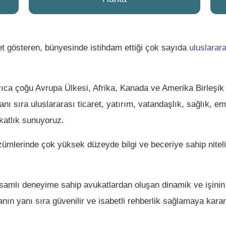
t gösteren, bünyesinde istihdam ettiği çok sayıda
uluslarar
rıca çoğu Avrupa Ülkesi, Afrika, Kanada ve Amerika Birleşi
nı sıra uluslararası ticaret, yatırım, vatandaşlık, sağlık, e
katlık sunuyoruz.
zümlerinde çok yüksek düzeyde bilgi ve beceriye sahip niteli
apsamlı deneyime sahip avukatlardan oluşan dinamik ve işin
n yanı sıra güvenilir ve isabetli rehberlik sağlamaya kararl