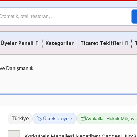
Üyeler Paneli
Kategoriler
Ticaret Teklifleri
 ve Danışmanlık
k
Türkiye
🏷️ Ücretsiz üyelik
🗂️
Avukatlar-Hukuk Müşavirli
Korkutreis Mahallesi Necatibey Caddesi, No: