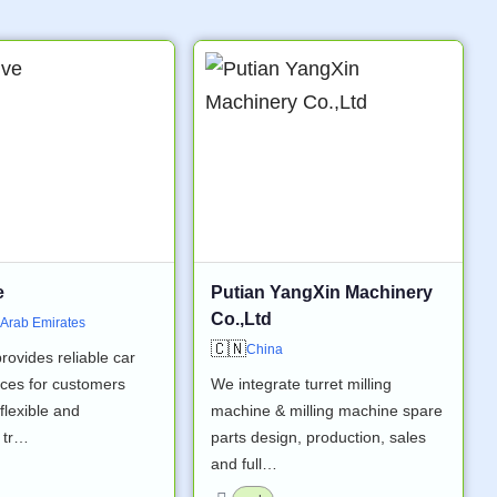
e
Putian YangXin Machinery
Co.,Ltd
 Arab Emirates
🇨🇳
China
rovides reliable car
ices for customers
We integrate turret milling
 flexible and
machine & milling machine spare
 tr…
parts design, production, sales
and full…