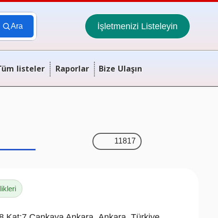
İşletmenizi Listeleyin
Ara
Tüm listeler
Raporlar
Bize Ulaşın
11817
kleri
38 Kat:7 Çankaya Ankara ,Ankara ,Türkiye