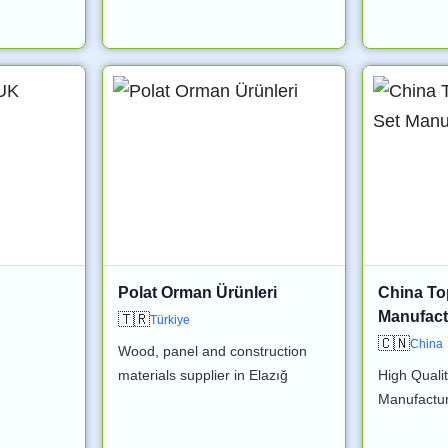
Polat Orman Ürünleri
China To
Manufactu
🇹🇷
Türkiye
🇨🇳
China
Wood, panel and construction
materials supplier in Elazığ
High Quali
Manufactur