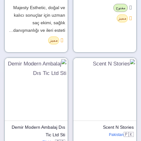
Majesty Esthetic, doğal ve
مفتوح
kalıcı sonuçlar için uzman
مميز
saç ekimi, sağlık
danışmanlığı ve ileri esteti…
مميز
Demir Modern Ambalaj Dıs
Scent N Stories
🇵🇰
Tic Ltd Sti
Pakistan