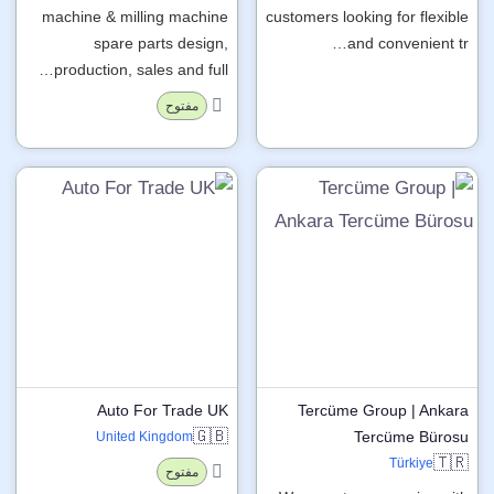
machine & milling machine
customers looking for flexible
spare parts design,
and convenient tr…
production, sales and full…
مفتوح
Auto For Trade UK
Tercüme Group | Ankara
🇬🇧
Tercüme Bürosu
United Kingdom
🇹🇷
Türkiye
مفتوح