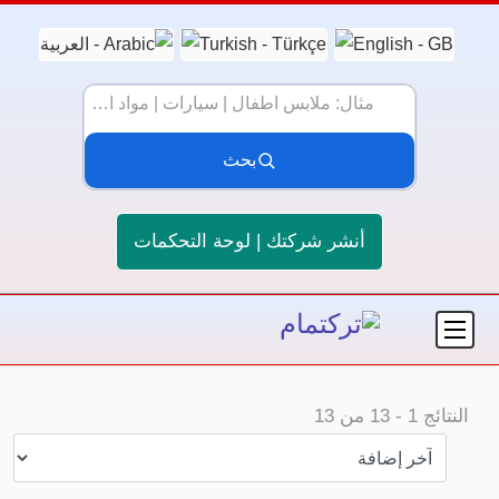
بحث
أنشر شركتك | لوحة التحكمات
النتائج
1
-
13
من
13