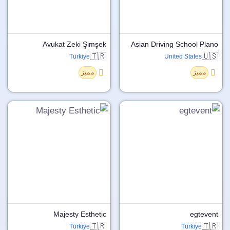
Avukat Zeki Şimşek
Asian Driving School Plano
🇹🇷
🇺🇸
Türkiye
United States
مميز
مميز
Majesty Esthetic
egtevent
🇹🇷
🇹🇷
Türkiye
Türkiye