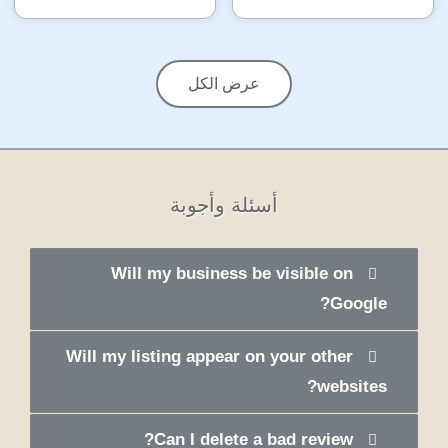
عرض الكل
أسئلة وأجوبة
Will my business be visible on
Google?
Will my listing appear on your other
websites?
Can I delete a bad review?